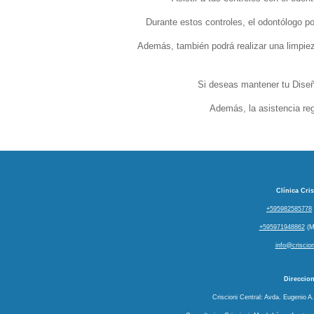
Durante estos controles, el odontólogo po
Además, también podrá realizar una limpiez
Si deseas mantener tu Diseñ
Además, la asistencia re
Clínica Cris
+595982585778
+595971948862
(M
info@criscio
Direccio
Criscioni Central: Avda. Eugenio 