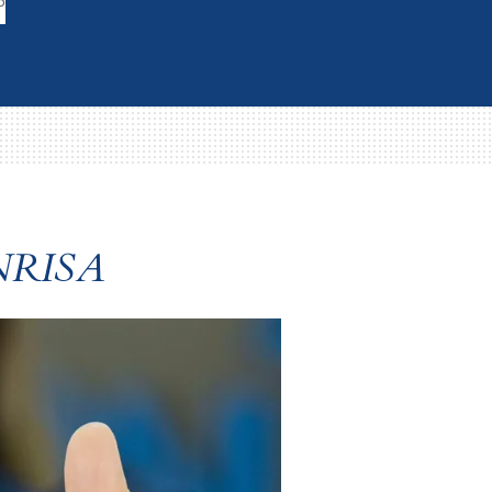
P
NRISA