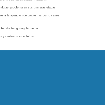
r
cualquier problema en sus primeras etapas.
f
u
venir la aparición de problemas como caries
l
l
 tu odontólogo regularmente.
s
c
 y costosos en el futuro.
r
e
e
n