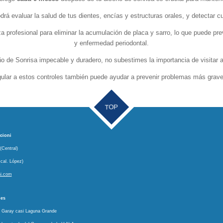
drá evaluar la salud de tus dientes, encías y estructuras orales, y detectar 
a profesional para eliminar la acumulación de placa y sarro, lo que puede pre
y enfermedad periodontal.
o de Sonrisa impecable y duradero, no subestimes la importancia de visitar a
gular a estos controles también puede ayudar a prevenir problemas más graves
TOP
cioni
(Central)
cal. López)
ni.com
nes
A. Garay casi Laguna Grande